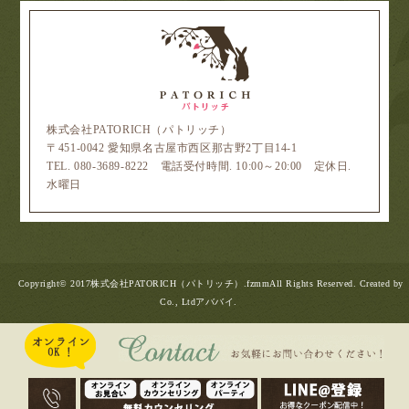
株式会社PATORICH（パトリッチ）
〒451-0042 愛知県名古屋市西区那古野2丁目14-1
TEL. 080-3689-8222 電話受付時間. 10:00～20:00 定休日.
水曜日
Copyright© 2017株式会社PATORICH（パトリッチ）.fzmmAll Rights Reserved. Created by
Co., Ltd
アババイ
.