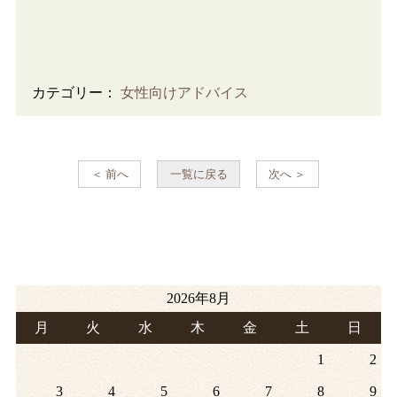
カテゴリー：
女性向けアドバイス
＜ 前へ
一覧に戻る
次へ ＞
2026年8月
月
火
水
木
金
土
日
1
2
3
4
5
6
7
8
9