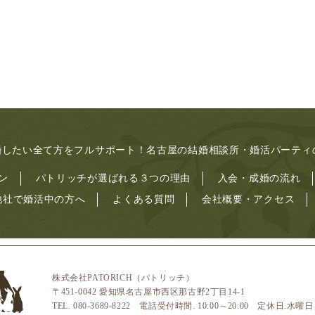
に結婚したい全て方をフルサポート！名古屋の結婚相談所・婚活パーテ
ン
パトリッチが選ばれる３つの理由
入会・成婚の流れ
他社で婚活中の方へ
よくある質問
会社概要・アクセス
株式会社PATORICH（パトリッチ）
〒451-0042 愛知県名古屋市西区那古野2丁目14-1
TEL. 080-3689-8222 電話受付時間. 10:00～20:00 定休日.水曜日