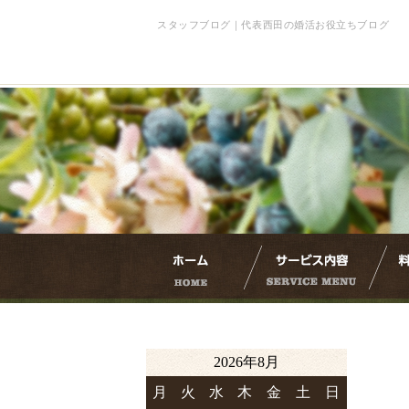
スタッフブログ｜代表西田の婚活お役立ちブログ
2026年8月
月
火
水
木
金
土
日